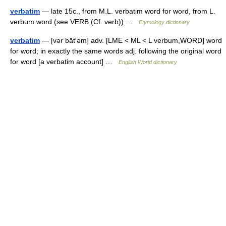
verbatim
— late 15c., from M.L. verbatim word for word, from L.
verbum word (see VERB (Cf. verb)) …
Etymology dictionary
verbatim
— [vər bāt′əm] adv. [LME < ML < L verbum,WORD] word
for word; in exactly the same words adj. following the original word
for word [a verbatim account] …
English World dictionary