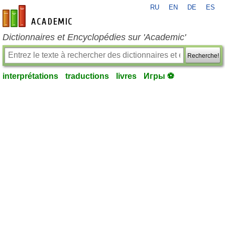
RU
EN
DE
ES
fr-academic.com
Dictionnaires et Encyclopédies sur 'Academic'
Recherche!
interprétations
traductions
livres
Игры ⚽