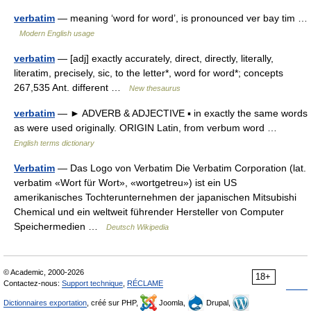
verbatim
— meaning ‘word for word’, is pronounced ver bay tim …
Modern English usage
verbatim
— [adj] exactly accurately, direct, directly, literally,
literatim, precisely, sic, to the letter*, word for word*; concepts
267,535 Ant. different …
New thesaurus
verbatim
— ► ADVERB & ADJECTIVE ▪ in exactly the same words
as were used originally. ORIGIN Latin, from verbum word …
English terms dictionary
Verbatim
— Das Logo von Verbatim Die Verbatim Corporation (lat.
verbatim «Wort für Wort», «wortgetreu») ist ein US
amerikanisches Tochterunternehmen der japanischen Mitsubishi
Chemical und ein weltweit führender Hersteller von Computer
Speichermedien …
Deutsch Wikipedia
© Academic, 2000-2026
18+
Contactez-nous:
Support technique
,
RÉCLAME
Dictionnaires exportation
, créé sur PHP,
Joomla,
Drupal,