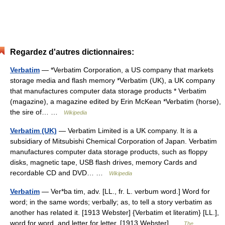
Regardez d'autres dictionnaires:
Verbatim
— *Verbatim Corporation, a US company that markets
storage media and flash memory *Verbatim (UK), a UK company
that manufactures computer data storage products * Verbatim
(magazine), a magazine edited by Erin McKean *Verbatim (horse),
the sire of… …
Wikipedia
Verbatim (UK)
— Verbatim Limited is a UK company. It is a
subsidiary of Mitsubishi Chemical Corporation of Japan. Verbatim
manufactures computer data storage products, such as floppy
disks, magnetic tape, USB flash drives, memory Cards and
recordable CD and DVD… …
Wikipedia
Verbatim
— Ver*ba tim, adv. [LL., fr. L. verbum word.] Word for
word; in the same words; verbally; as, to tell a story verbatim as
another has related it. [1913 Webster] {Verbatim et literatim} [LL.],
word for word, and letter for letter. [1913 Webster] …
The