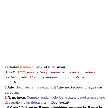
verbatim
[vɛʀbatim]
adv. et n. m. invar.
ÉTYM.
1722; empr. à l'angl., lui-même pris au lat. médiéval
verbatim,
adv. (1476),
de
verbum
«
mot
». → Verbe.
❖
1
Adv.
Selon les termes exacts.
||
Citer un discours, une phrase
verbatim.
2
N. m. invar.
Compte rendu fidèle fournissant le mot à mot d'une
déclaration, d'un débat oral.
||
Des verbatim.
0
C'est Vévé, ce qu'il peut m'embêter, ce coco-là, il veut le