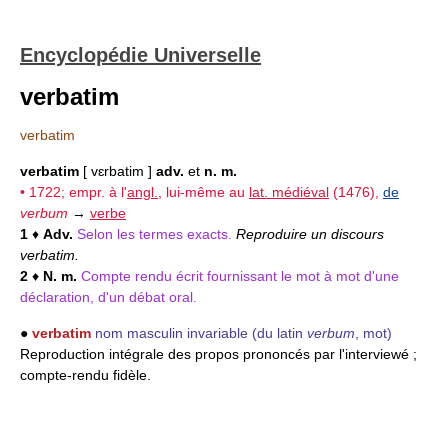
Encyclopédie Universelle
verbatim
verbatim
verbatim
[ vɛrbatim ]
adv.
et
n. m.
• 1722; empr. à l'
angl.
, lui-même au
lat. médiéval
(1476),
de
verbum
→
verbe
1
♦
Adv.
Selon les termes exacts.
Reproduire un discours
verbatim.
2
♦
N. m.
Compte rendu écrit fournissant le mot à mot d'une
déclaration, d'un débat oral.
●
verbatim
nom masculin invariable
(du latin
verbum
, mot)
Reproduction intégrale des propos prononcés par l'interviewé ;
compte-rendu fidèle.